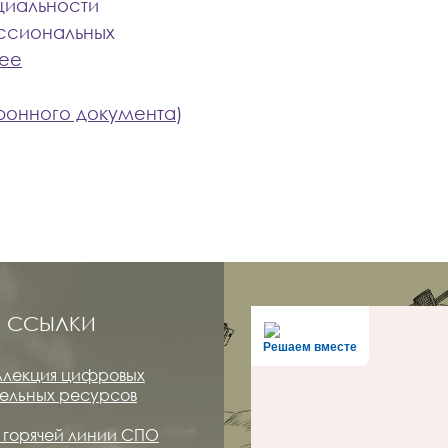
циальности
ессиональных
ее
ронного документа
)
 ССЫЛКИ
Решаем вместе
ллекция цифровых
ельных ресурсов
горячей линии СПО