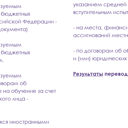
указанием средней
лизуемым
вступительным испы
 бюджетных
ссийской Федерации -
- на места, финанс
документа)
ассигнований местны
лизуемым
-
по договорам об 
 бюджетных
и (или) юридических
л.
Результаты
перевод
лизуемым
оворам об
 на обучение за счет
кого лица -
ихся иностранными