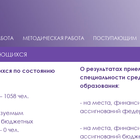
АБОТА
МЕТОДИЧЕСКАЯ РАБОТА
ПОСТУПАЮЩИМ
АЮЩИХСЯ
О результатах прие
хся по состоянию
специальности сре
образования:
 1058 чел.
- на места, финанс
ассигнований федер
лизуемым
 бюджетных
- на места, финанс
0 чел.
ассигнований бюдже