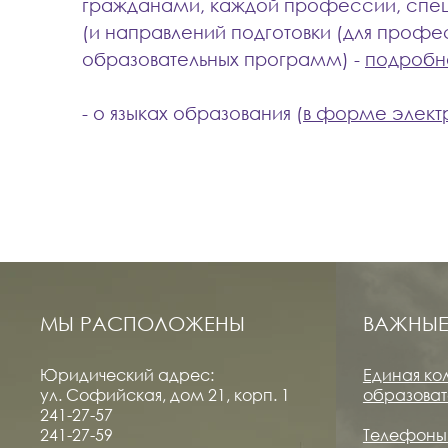
гражданами, каждой профессии, спе
(и направлений подготовки (для проф
образовательных программ) -
подробн
- о языках образования (
в форме элект
МЫ РАСПОЛОЖЕНЫ
ВАЖНЫЕ
Юридический адрес:
Единая ко
ул. Софийская, дом 21, корп. 1
образоват
241-27-57
241-27-59
Телефоны 