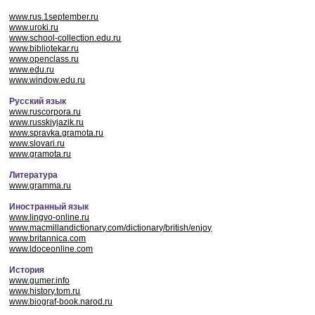
www.rus.1september.ru
www.uroki.ru
www.school-collection.edu.ru
www.bibliotekar.ru
www.openclass.ru
www.edu.ru
www.window.edu.ru
Русский язык
www.ruscorpora.ru
www.russkiyjazik.ru
www.spravka.gramota.ru
www.slovari.ru
www.gramota.ru
Литература
www.gramma.ru
Иностранный язык
www.lingvo-online.ru
www.macmillandictionary.com/dictionary/british/enjoy
www.britannica.com
www.ldoceonline.com
История
www.gumer.info
www.history.tom.ru
www.biograf-book.narod.ru