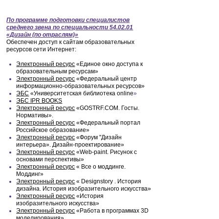
По программе подготовки специалистов
среднего звена по специальности 54.02.01
«Дизайн (по отраслям)»
Обеспечен доступ к сайтам образовательных
ресурсов сети Интернет:
Электронный ресурс
«Единое окно доступа к
образовательным ресурсам»
Электронный ресурс
«Федеральный центр
информационно-образовательных ресурсов»
ЭБС
«Университетская библиотека online
»
ЭБС IPR BOOKS
Электронный ресурс
«GOSTRF.COM. Госты.
Нормативы».
Электронный ресурс
«Федеральный портал
Российское образование»
Электронный ресурс
«Форум "Дизайн
интерьера». Дизайн-проектирование»
Электронный ресурс
«Web-paint. Рисунок с
основами перспективы»
Электронный ресурс
« Все о моддинге.
Моддинг»
Электронный ресурс
« Designstory . История
дизайна. История изобразительного искусства»
Электронный ресурс
«История
изобразительного искусства»
Электронный ресурс
«Работа в программах 3D
моделирования»