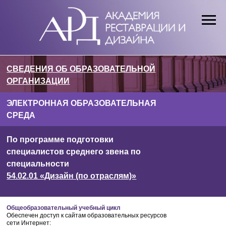
СВЕДЕНИЯ ОБ ОБРАЗОВАТЕЛЬНОЙ
ОРГАНИЗАЦИИ
ЭЛЕКТРОННАЯ ОБРАЗОВАТЕЛЬНАЯ
СРЕДА
По программе подготовки
У
НОВОСТИ
ВОСПИТАТЕЛЬНАЯ РАБОТА
МЕТОДИЧЕСКАЯ РАБОТА
ПОСТУП
специалистов среднего звена по
специальности
54.02.01 «Дизайн (по отраслям)»
Общеобразовательный учебный цикл
Обеспечен доступ к сайтам образовательных ресурсов
сети Интернет: