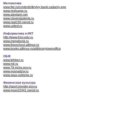
Математика
www.fipi.ru/content/otkrytyy-bank-zadaniy-ege
www.reshuege.ru
www.alexlarin.net
www.cleverstudents.ru
www.raal100.narod.ru
www.uztest.ru
Информатика и ИКТ
http://www.fcior.edu.ru
www.megabook.ru
www.freeschool.altlinux.ru
www.books.altlinux.ru/altlibrary/openoffice
ОБЖ
www.tehbez.ru
www.mil.ru
www.78.mchs.gov.ru
www.gosnadzor.ru
www.spas-extreme.ru
Физическая культура
http://sport.minstm.gov.ru
www.goup32441.narod.ru