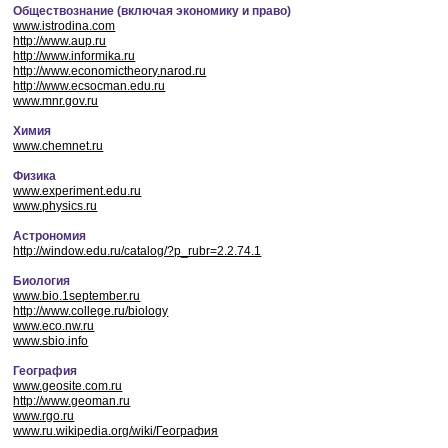
Обществознание (включая экономику и право)
www.istrodina.com
http://www.aup.ru
http://www.informika.ru
http://www.economictheory.narod.ru
http://www.ecsocman.edu.ru
www.mnr.gov.ru
Химия
www.chemnet.ru
Физика
www.experiment.edu.ru
www.physics.ru
Астрономия
http://window.edu.ru/catalog/?p_rubr=2.2.74.1
Биология
www.bio.1september.ru
http://www.college.ru/biology
www.eco.nw.ru
www.sbio.info
География
www.geosite.com.ru
http://www.geoman.ru
www.rgo.ru
www.ru.wikipedia.org/wiki/География