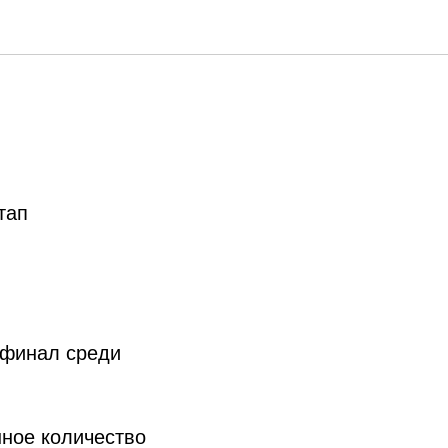
тап
 финал среди
нное количество