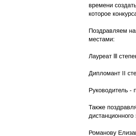
времени создат
которое конкурс
Поздравляем на
местами:
Лауреат lll степ
Дипломант II ст
Руководитель - 
Также поздравл
дистанционного 
Романову Елизав