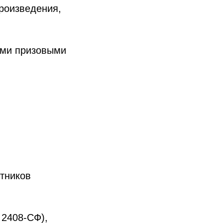
роизведения,
ыми призовыми
тников
 2408-СФ),