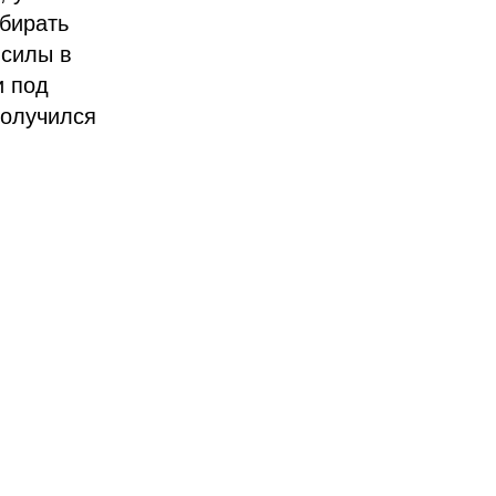
ыбирать
 силы в
и под
получился