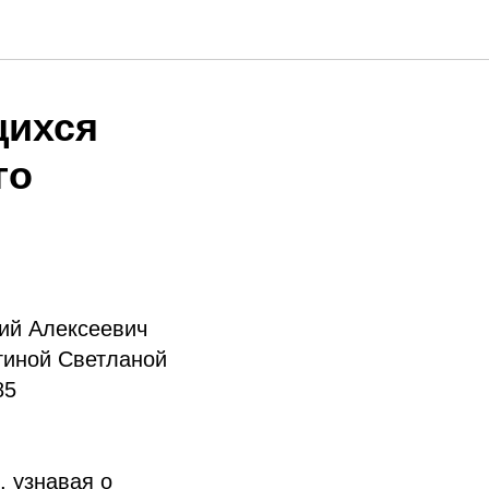
щихся
го
ий Алексеевич
гиной Светланой
85
, узнавая о