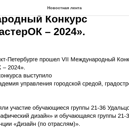
Петербурге прошел VII
Новостная лента
родный Конкурс
стерОК – 2024».
нкт-Петербурге прошел VII Международный Кон
– 2024».
конкурса выступило
демия управления городской средой, градостр
яли участие обучающиеся группы 21-36 Удальц
рафический дизайн» и обучающаяся группы 21-
нции «Дизайн (по отраслям)».