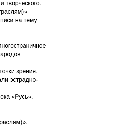
и творческого.
траслям)»
списи на тему
многостраничное
народов
точки зрения.
али эстрадно-
ока «Русь».
траслям)».