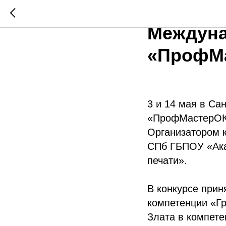
В Санкт-
Междуна
«ПрофМа
3 и 14 мая в Са
«ПрофМастерОК 
Организатором 
СПб ГБПОУ «Ака
печати».
В конкурсе прин
компетенции «Г
Злата в компете