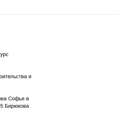
курс
оительства и
ова Софья в
35 Бирюкова